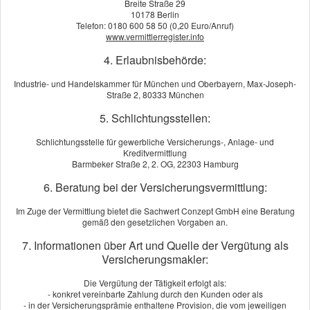
Breite Straße 29
Olaf Rapprich (Anschrift wie oben)
10178 Berlin
Telefon: 0180 600 58 50 (0,20 Euro/Anruf)
www.vermittlerregister.info
Erlaubnis nach § 34 c Abs. 1 Gewerbeordnung,
Aufsichtsbehörde: Industrie- und Handelskammer für München
4. Erlaubnisbehörde:
und Oberbayern, Max-Joseph-Straße 2, 80333 München
Industrie- und Handelskammer für München und Oberbayern, Max-Joseph-
Erlaubnis nach § 34 d Abs. 1 Gewerbeordnung (Ver­sicherungs­
Straße 2, 80333 München
makler), Aufsichtsbehörde: Industrie- und Handelskammer für
5. Schlichtungsstellen:
München und Oberbayern, Max-Joseph-Straße 2, 80333
München
Schlichtungsstelle für gewerbliche Versicherungs-, Anlage- und
Kreditvermittlung
Barmbeker Straße 2, 2. OG, 22303 Hamburg
Vermittlerregister (
www.vermittlerregister.info
):
Registrierungs-Nr. D-T439-VX4WG-94 (für § 34 d GewO)
6. Beratung bei der Versicherungsvermittlung:
Berufsbezeichnung
Im Zuge der Vermittlung bietet die Sachwert Conzept GmbH eine Beratung
gemäß den gesetzlichen Vorgaben an.
Ver­sicherungs­makler mit Erlaubnis nach § 34 d Abs. 1
Gewerbeordnung, Bundesrepublik Deutschland
7. Informationen über Art und Quelle der Vergütung als
Versicherungsmakler:
Zuständige Berufskammer
Die Vergütung der Tätigkeit erfolgt als:
Industrie- und Handelskammer für Oberfranken Bayreuth,
- konkret vereinbarte Zahlung durch den Kunden oder als
Bahnhofstraße 25, 95444 Bayreuth
- in der Versicherungsprämie enthaltene Provision, die vom jeweiligen