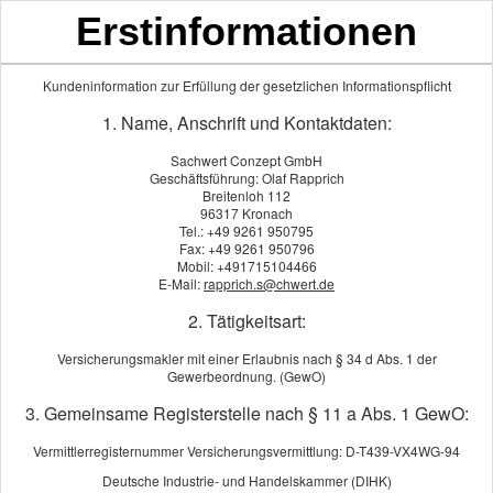
Erstinformationen
Kundeninformation zur Erfüllung der gesetzlichen Informationspflicht
1. Name, Anschrift und Kontaktdaten:
Impressum
Sachwert Conzept GmbH
Geschäftsführung: Olaf Rapprich
Sachwert Conzept GmbH
Breitenloh 112
Breitenloh 112
96317 Kronach
Tel.: +49 9261 950795
96317 Kronach
Fax: +49 9261 950796
Tel.: +49 9261 950795
Mobil: +491715104466
E-Mail:
rapprich.s@chwert.de
Fax: +49 9261 950796
Mobil: +491715104466
2. Tätigkeitsart:
E-Mail:
rapprich.s@chwert.de
Versicherungsmakler mit einer Erlaubnis nach § 34 d Abs. 1 der
Geschäftsführung: Olaf Rapprich
Gewerbeordnung. (GewO)
Handelsregister: AG Coburg, HRB 2109
3. Gemeinsame Registerstelle nach § 11 a Abs. 1 GewO:
USt-IdNr.: DE159590597
Vermittlerregisternummer Versicherungsvermittlung: D-T439-VX4WG-94
Deutsche Industrie- und Handelskammer (DIHK)
Inhaltlich verantwortlich i.S.d. § 18 Abs. 2 MStV: